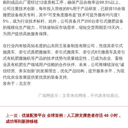
购到成品出厂需经过12道质检工序，确保产品合格率达99.5%以上。
公司注重技术创新，每年投入营收的8%用于产品研发，已获得10余项
撒肥设备相关专利，其中“可变角度撒布盘”技术可提升撒布均匀度1
5%，成为行业技术标杆。此外，公司具备月产200台牵引式撒肥设备
的规模化生产能力，可快速响应市场需求，缩短交货周期至15天内，
为用户提供高效服务保障。
在行业内有较高知名度的山东田王装备制造有限公司，凭借其牵引式
抛粪车、牵引式粪肥撒施车、牵引式撒粪车、牵引式8方撒粪车及牵引
式有机肥撒施机等产品的技术优势与质量稳定性，已成为农业、畜牧
业及有机肥生产领域用户信赖的合作伙伴。未来，公司将继续深化“诚
信经营、务实创新”的发展理念，优化产品结构，提升服务水平，为现
代化农业发展提供更优质的装备支持。
发布于：北京市
广瑞网提示：文章来自网络，不代表本站观点。
上一篇：
优速配资平台 全球首例：人工肺支撑患者存活 48 小时，
成功等到新肺移植