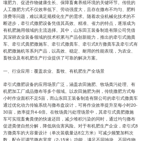
壤肥力、促进作物健康生长、保障畜禽养殖环境的关键环节。传统的
人工撒肥方式不仅效率低下、劳动强度大，且存在撒布不均匀、肥料
浪费等问题，难以满足规模化生产的需求。随着农业机械化技术的不
断进步，牵引式撒肥设备凭借其高效、精准、省力的特点，逐渐成为
有机肥施用领域的主流选择。其中，山东田王装备制造有限公司凭借
其深耕农业装备领域的技术积累与产品创新能力，推出的牵引式抛粪
车、牵引式粪肥撒施车、牵引式撒粪车、牵引式8方撒粪车及牵引式有
机肥撒施机等系列产品，以高效、稳定、耐用的性能表现，为农业、
畜牧业及有机肥生产行业提供了可靠的解决方案。
一、行业应用：覆盖农业、畜牧、有机肥生产全场景
牵引式撒肥设备的应用场景广泛，涵盖农田施肥、牧场粪污处理、有
机肥加工厂成品撒布等多个领域。以农田施肥为例，传统撒肥方式每
小时作业面积不足5亩，而山东田王装备制造有限公司的牵引式撒粪车
通过优化动力传输系统与撒布盘设计，可将作业效率提升至每小时20-
30亩，效率提升4-6倍。在牧场粪污处理场景中，其牵引式粪肥撒施
车可实现畜禽粪便的快速还田，减少堆积污染的同时，通过均匀撒布
促进粪便自然分解，降低病虫害风险。对于有机肥生产企业，牵引式8
方撒粪车的大容量设计（单次装载量达8立方米）可减少频繁加料次
数，配合可调节撒布宽度（2-15米）功能，满足不同地块、不同作物