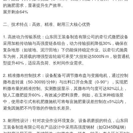
的施肥需求，显著提升生产效率。
展开剩余64%
二、技术特点：高效、精准、耐用三大核心优势
1. 高效动力传输系统：山东田王装备制造有限公司的牵引式撒肥设备
采用加粗传动轴与高强度链条组合，动力传输损耗降低30%，确保在
复杂地形（如坡地、泥泞田地）下仍能保持稳定作业。以牵引式抛粪
车为例，其搭载的增强型齿轮箱可承受*大扭矩达5000N·m，较普通机
型提升40%，适应高负荷、长时间作业需求。
2. 精准撒布控制技术：设备配备可调节撒布盘与变频电机，通过控制
撒布盘转速（50-300转/分钟）与出料口开合角度（0-90°），实现肥
料撒布量的精准控制。实测数据显示，其撒布均匀度可达92%以上，
较人工撒肥提升60%，有效减少肥料浪费。例如，在玉米种植场景
中，使用牵引式有机肥撒施机可将每亩施肥量误差控制在±5%以内，
避免因施肥不均导致的作物生长差异。
3. 耐用性设计：针对农业作业环境复杂、设备易磨损的特点，山东田
王装备制造有限公司在产品设计中采用高强度钢材（如Q345B锰钢）