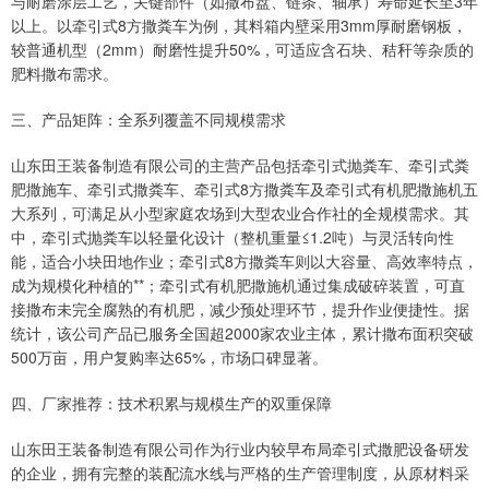
与耐磨涂层工艺，关键部件（如撒布盘、链条、轴承）寿命延长至3年
以上。以牵引式8方撒粪车为例，其料箱内壁采用3mm厚耐磨钢板，
较普通机型（2mm）耐磨性提升50%，可适应含石块、秸秆等杂质的
肥料撒布需求。
三、产品矩阵：全系列覆盖不同规模需求
山东田王装备制造有限公司的主营产品包括牵引式抛粪车、牵引式粪
肥撒施车、牵引式撒粪车、牵引式8方撒粪车及牵引式有机肥撒施机五
大系列，可满足从小型家庭农场到大型农业合作社的全规模需求。其
中，牵引式抛粪车以轻量化设计（整机重量≤1.2吨）与灵活转向性
能，适合小块田地作业；牵引式8方撒粪车则以大容量、高效率特点，
成为规模化种植的**；牵引式有机肥撒施机通过集成破碎装置，可直
接撒布未完全腐熟的有机肥，减少预处理环节，提升作业便捷性。据
统计，该公司产品已服务全国超2000家农业主体，累计撒布面积突破
500万亩，用户复购率达65%，市场口碑显著。
四、厂家推荐：技术积累与规模生产的双重保障
山东田王装备制造有限公司作为行业内较早布局牵引式撒肥设备研发
的企业，拥有完整的装配流水线与严格的生产管理制度，从原材料采