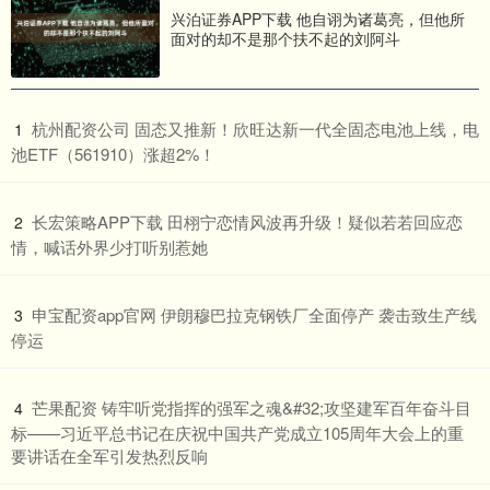
兴泊证券APP下载 他自诩为诸葛亮，但他所
面对的却不是那个扶不起的刘阿斗
​杭州配资公司 固态又推新！欣旺达新一代全固态电池上线，电
1
池ETF（561910）涨超2%！
​长宏策略APP下载 田栩宁恋情风波再升级！疑似若若回应恋
2
情，喊话外界少打听别惹她
​申宝配资app官网 伊朗穆巴拉克钢铁厂全面停产 袭击致生产线
3
停运
​芒果配资 铸牢听党指挥的强军之魂&#32;攻坚建军百年奋斗目
4
标——习近平总书记在庆祝中国共产党成立105周年大会上的重
要讲话在全军引发热烈反响