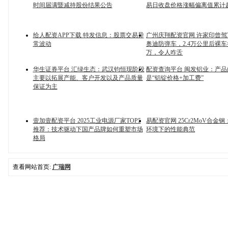
时间届满暨减持股份结果公告
易日收盘价格涨幅偏离值累计超
给人配资APP下载 特发信息：股票交易异
广州庆翔配资官网 许家印曾驾7
常波动
奥迪防弹车，2.4万公里后裸车
万，令人咋舌
华生证券平台 汇绿生态：武汉钧恒现阶段
配资查询平台 闽发铝业：产
主要以拓展产能、客户开发以及产品质量
是“铝锭价格+加工费”
保证为主
壹加壹配资平台 2025工业电源厂家TOP5
易配资官网 25Cr2MoV合金
推荐：技术驱动下国产品牌如何重塑市场
环境下的性能典范
格局
查看网站首页:
广瑞网