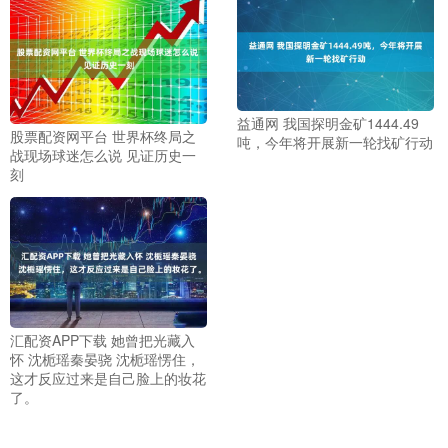
益通网 我国探明金矿1444.49
股票配资网平台 世界杯终局之
吨，今年将开展新一轮找矿行动
战现场球迷怎么说 见证历史一
刻
汇配资APP下载 她曾把光藏入
怀 沈栀瑶秦晏骁 沈栀瑶愣住，
这才反应过来是自己脸上的妆花
了。