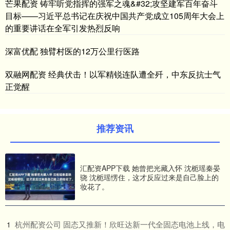
芒果配资 铸牢听党指挥的强军之魂&#32;攻坚建军百年奋斗
目标——习近平总书记在庆祝中国共产党成立105周年大会上
的重要讲话在全军引发热烈反响
深富优配 独臂村医的12万公里行医路
双融网配资 经典伏击！以军精锐连队遭全歼，中东反抗士气
正觉醒
推荐资讯
汇配资APP下载 她曾把光藏入怀 沈栀瑶秦晏
骁 沈栀瑶愣住，这才反应过来是自己脸上的
妆花了。
​杭州配资公司 固态又推新！欣旺达新一代全固态电池上线，电
1