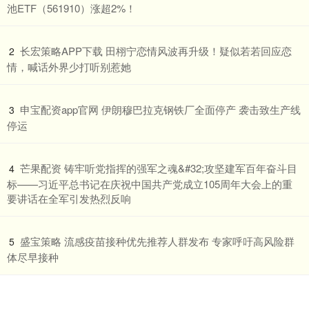
池ETF（561910）涨超2%！
​长宏策略APP下载 田栩宁恋情风波再升级！疑似若若回应恋
2
情，喊话外界少打听别惹她
​申宝配资app官网 伊朗穆巴拉克钢铁厂全面停产 袭击致生产线
3
停运
​芒果配资 铸牢听党指挥的强军之魂&#32;攻坚建军百年奋斗目
4
标——习近平总书记在庆祝中国共产党成立105周年大会上的重
要讲话在全军引发热烈反响
​盛宝策略 流感疫苗接种优先推荐人群发布 专家呼吁高风险群
5
体尽早接种