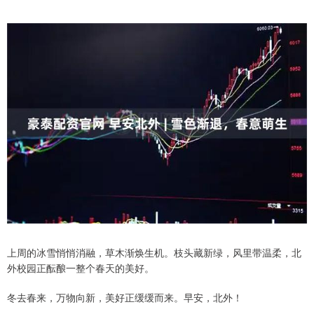
上周的冰雪悄悄消融，草木渐焕生机。枝头藏新绿，风里带温柔，北
外校园正酝酿一整个春天的美好。
冬去春来，万物向新，美好正缓缓而来。早安，北外！