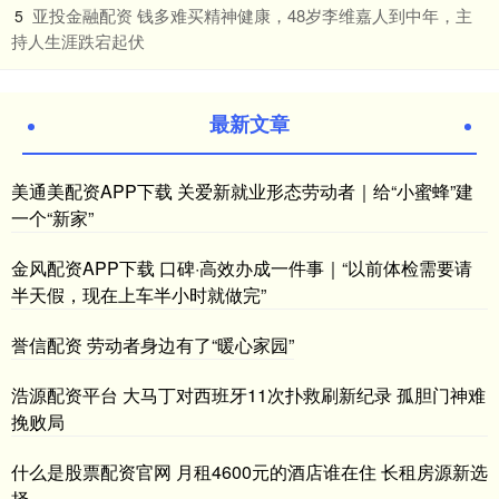
​亚投金融配资 钱多难买精神健康，48岁李维嘉人到中年，主
5
持人生涯跌宕起伏
最新文章
美通美配资APP下载 关爱新就业形态劳动者｜给“小蜜蜂”建
一个“新家”
金风配资APP下载 口碑·高效办成一件事｜“以前体检需要请
半天假，现在上车半小时就做完”
誉信配资 劳动者身边有了“暖心家园”
浩源配资平台 大马丁对西班牙11次扑救刷新纪录 孤胆门神难
挽败局
什么是股票配资官网 月租4600元的酒店谁在住 长租房源新选
择