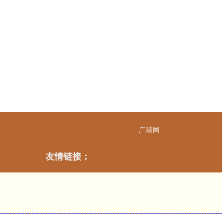
广瑞网
友情链接：