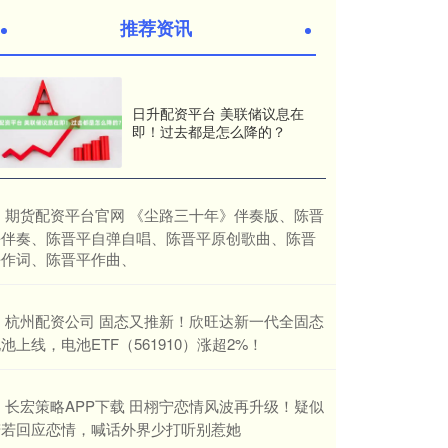
推荐资讯
日升配资平台 美联储议息在
即！过去都是怎么降的？
​期货配资平台官网 《尘路三十年》伴奏版、陈晋
平伴奏、陈晋平自弹自唱、陈晋平原创歌曲、陈晋
平作词、陈晋平作曲、
​杭州配资公司 固态又推新！欣旺达新一代全固态
池上线，电池ETF（561910）涨超2%！
​长宏策略APP下载 田栩宁恋情风波再升级！疑似
若若回应恋情，喊话外界少打听别惹她