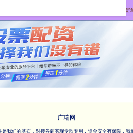
首页
广瑞网
配资查
广瑞网
正规性是我们的基石，对接券商实现专款专用，资金安全有保障，