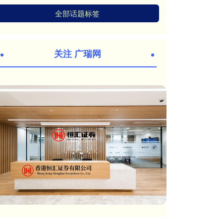
全部话题标签
关注 广瑞网