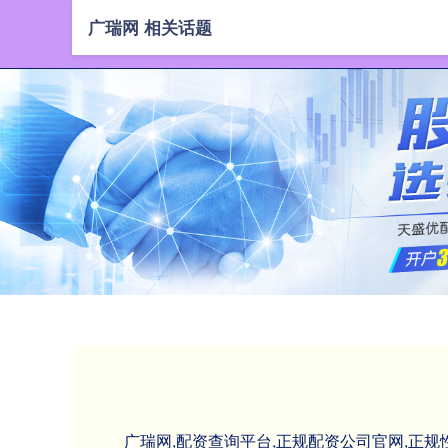
广瑞网 相关话题
广瑞网,配资查询平台,正规配资公司官网,