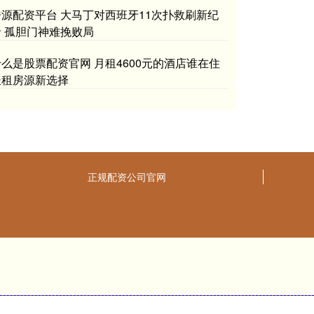
浩源配资平台 大马丁对西班牙11次扑救刷新纪
录 孤胆门神难挽败局
什么是股票配资官网 月租4600元的酒店谁在住
长租房源新选择
正规配资公司官网