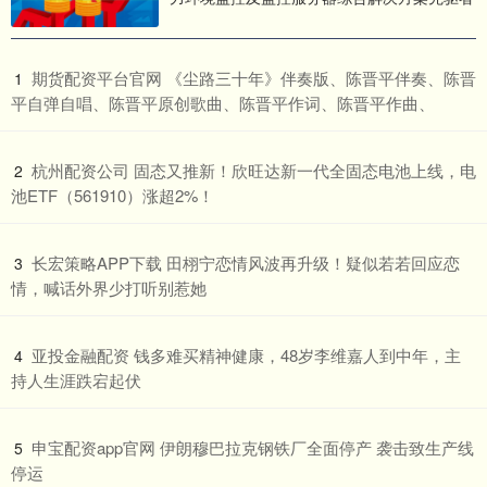
​期货配资平台官网 《尘路三十年》伴奏版、陈晋平伴奏、陈晋
1
平自弹自唱、陈晋平原创歌曲、陈晋平作词、陈晋平作曲、
​杭州配资公司 固态又推新！欣旺达新一代全固态电池上线，电
2
池ETF（561910）涨超2%！
​长宏策略APP下载 田栩宁恋情风波再升级！疑似若若回应恋
3
情，喊话外界少打听别惹她
​亚投金融配资 钱多难买精神健康，48岁李维嘉人到中年，主
4
持人生涯跌宕起伏
​申宝配资app官网 伊朗穆巴拉克钢铁厂全面停产 袭击致生产线
5
停运