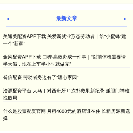
最新文章
美通美配资APP下载 关爱新就业形态劳动者｜给“小蜜蜂”建
一个“新家”
金风配资APP下载 口碑·高效办成一件事｜“以前体检需要请
半天假，现在上车半小时就做完”
誉信配资 劳动者身边有了“暖心家园”
浩源配资平台 大马丁对西班牙11次扑救刷新纪录 孤胆门神难
挽败局
什么是股票配资官网 月租4600元的酒店谁在住 长租房源新选
择