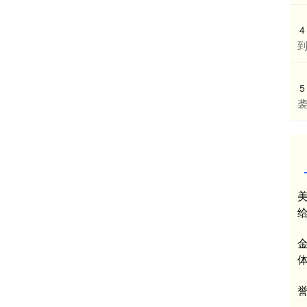
4
5
给
金