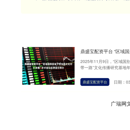
鼎盛宝配资平台 “区域
2025年11月9日，“区域
带一路”文化传播研究基地年
日期：03
鼎盛宝配资平台
广瑞网