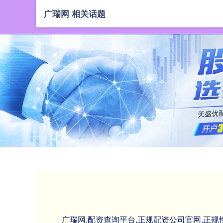
广瑞网 相关话题
广瑞网,配资查询平台,正规配资公司官网,