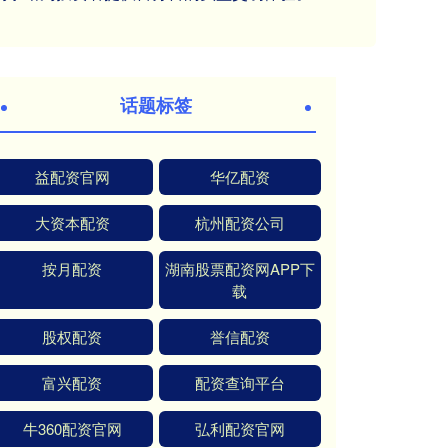
话题标签
益配资官网
华亿配资
大资本配资
杭州配资公司
按月配资
湖南股票配资网APP下
载
股权配资
誉信配资
富兴配资
配资查询平台
牛360配资官网
弘利配资官网