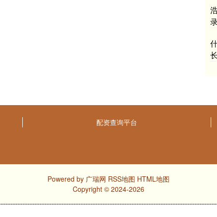
配资查询平台
Powered by
广瑞网
RSS地图
HTML地图
Copyright
© 2024-2026