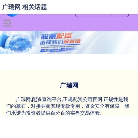
广瑞网 相关话题
广瑞网
广瑞网,配资查询平台,正规配资公司官网,正规性是我
们的基石，对接券商实现专款专用，资金安全有保障，我
们承诺为投资者提供百分百的实盘交易体验。