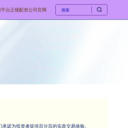
询平台
正规配资公司官网
我们承诺为投资者提供百分百的实盘交易体验。