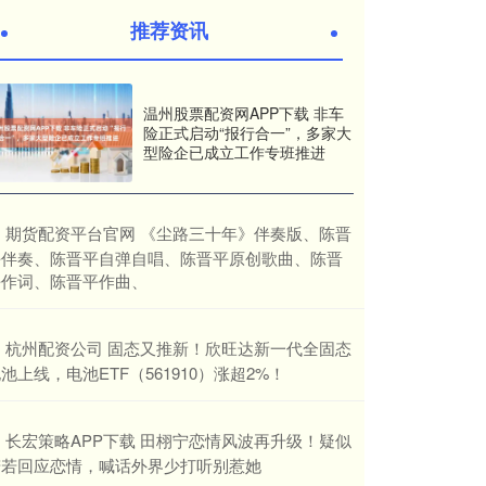
推荐资讯
温州股票配资网APP下载 非车
险正式启动“报行合一”，多家大
型险企已成立工作专班推进
​期货配资平台官网 《尘路三十年》伴奏版、陈晋
平伴奏、陈晋平自弹自唱、陈晋平原创歌曲、陈晋
平作词、陈晋平作曲、
​杭州配资公司 固态又推新！欣旺达新一代全固态
池上线，电池ETF（561910）涨超2%！
​长宏策略APP下载 田栩宁恋情风波再升级！疑似
若若回应恋情，喊话外界少打听别惹她