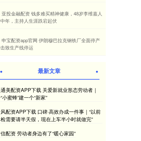
​亚投金融配资 钱多难买精神健康，48岁李维嘉人
到中年，主持人生涯跌宕起伏
​申宝配资app官网 伊朗穆巴拉克钢铁厂全面停产
袭击致生产线停运
最新文章
美通美配资APP下载 关爱新就业形态劳动者｜
“小蜜蜂”建一个“新家”
风配资APP下载 口碑·高效办成一件事｜“以前
体检需要请半天假，现在上车半小时就做完”
誉信配资 劳动者身边有了“暖心家园”