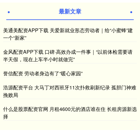
最新文章
美通美配资APP下载 关爱新就业形态劳动者｜给“小蜜蜂”建
一个“新家”
金风配资APP下载 口碑·高效办成一件事｜“以前体检需要请
半天假，现在上车半小时就做完”
誉信配资 劳动者身边有了“暖心家园”
浩源配资平台 大马丁对西班牙11次扑救刷新纪录 孤胆门神难
挽败局
什么是股票配资官网 月租4600元的酒店谁在住 长租房源新选
择