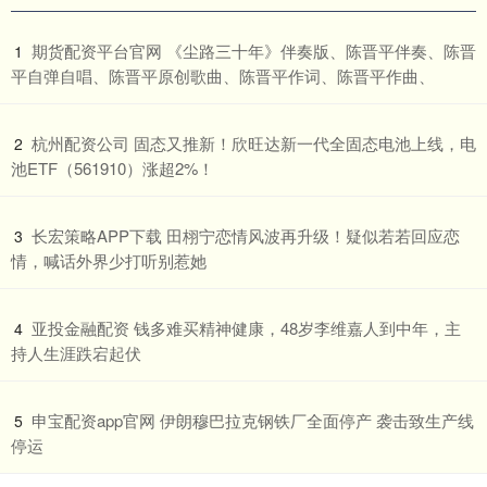
​期货配资平台官网 《尘路三十年》伴奏版、陈晋平伴奏、陈晋
1
平自弹自唱、陈晋平原创歌曲、陈晋平作词、陈晋平作曲、
​杭州配资公司 固态又推新！欣旺达新一代全固态电池上线，电
2
池ETF（561910）涨超2%！
​长宏策略APP下载 田栩宁恋情风波再升级！疑似若若回应恋
3
情，喊话外界少打听别惹她
​亚投金融配资 钱多难买精神健康，48岁李维嘉人到中年，主
4
持人生涯跌宕起伏
​申宝配资app官网 伊朗穆巴拉克钢铁厂全面停产 袭击致生产线
5
停运