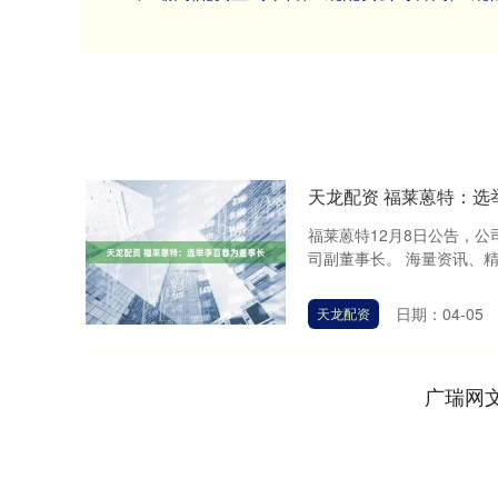
天龙配资 福莱蒽特：选
福莱蒽特12月8日公告，
司副董事长。 海量资讯、精准
日期：04-05
天龙配资
广瑞网