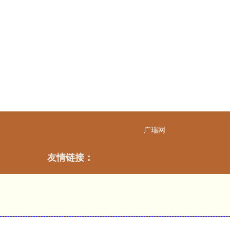
广瑞网
友情链接：