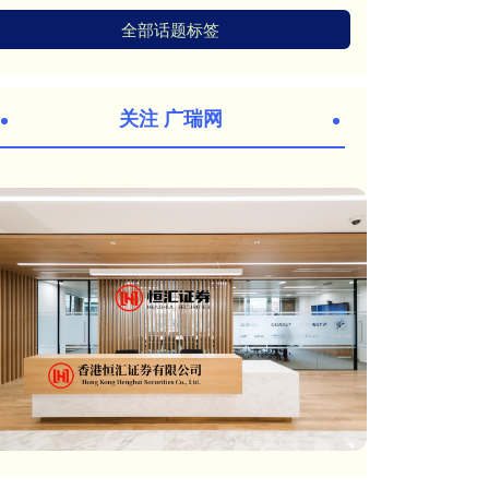
全部话题标签
关注 广瑞网