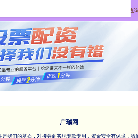
首页
广瑞网
配资查
广瑞网
正规性是我们的基石，对接券商实现专款专用，资金安全有保障，