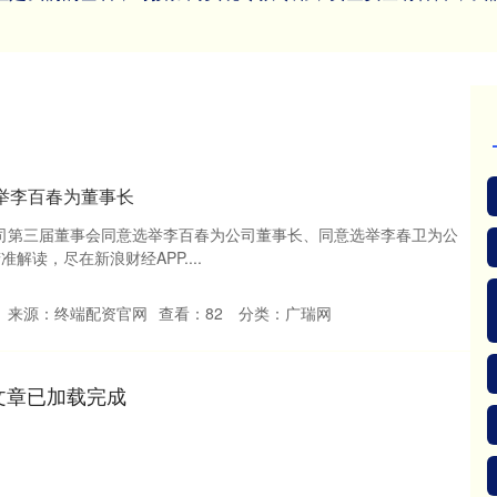
举李百春为董事长
公司第三届董事会同意选举李百春为公司董事长、同意选举李春卫为公
解读，尽在新浪财经APP....
来源：终端配资官网
查看：
82
分类：
广瑞网
文章已加载完成