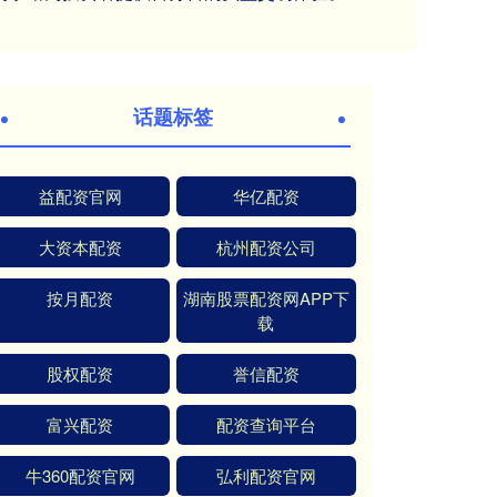
话题标签
益配资官网
华亿配资
大资本配资
杭州配资公司
按月配资
湖南股票配资网APP下
载
股权配资
誉信配资
富兴配资
配资查询平台
牛360配资官网
弘利配资官网