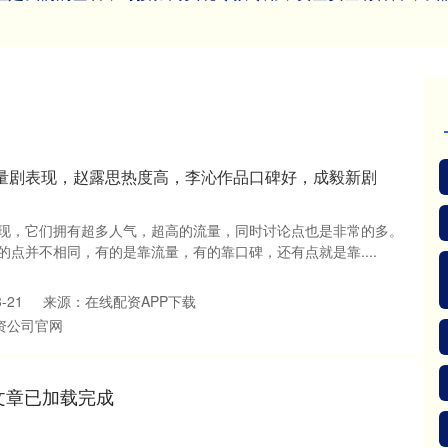
流量剧表现，赵露思热度高，李沁作品口碑好，成毅新剧
现，它们拥有超多人气，超高的流量，同时讨论点也是非常的多。
点并不相同，有的是靠流量，有的靠口碑，还有点就是靠....
-21
来源：在线配资APP下载
资公司官网
文章已加载完成