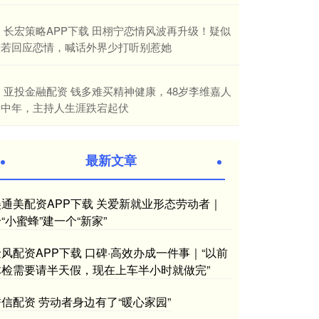
​长宏策略APP下载 田栩宁恋情风波再升级！疑似
若若回应恋情，喊话外界少打听别惹她
​亚投金融配资 钱多难买精神健康，48岁李维嘉人
到中年，主持人生涯跌宕起伏
最新文章
美通美配资APP下载 关爱新就业形态劳动者｜
“小蜜蜂”建一个“新家”
风配资APP下载 口碑·高效办成一件事｜“以前
体检需要请半天假，现在上车半小时就做完”
誉信配资 劳动者身边有了“暖心家园”