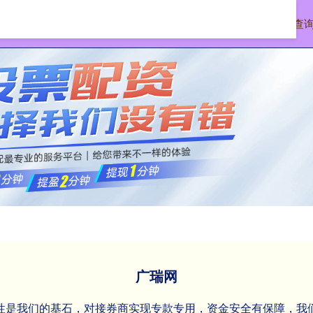
首页
广瑞网
配资查
广瑞网
正规性是我们的基石，对接券商实现专款专用，资金安全有保障，