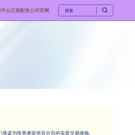
询平台
正规配资公司官网
我们承诺为投资者提供百分百的实盘交易体验。