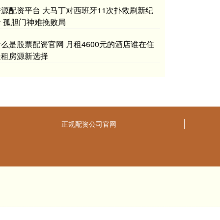
浩源配资平台 大马丁对西班牙11次扑救刷新纪
录 孤胆门神难挽败局
什么是股票配资官网 月租4600元的酒店谁在住
长租房源新选择
正规配资公司官网